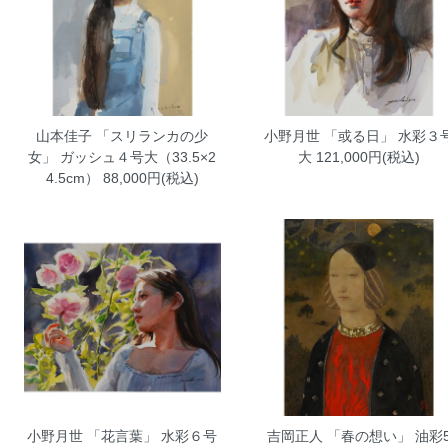
山本佳子 「スリランカの少
小野月世 「或る日」 水彩３
女」 ガッシュ４号大（33.5×2
大
121,000円(税込)
4.5cm）
88,000円(税込)
小野月世 「花言葉」 水彩６号
吉岡正人 「春の想い」 油彩