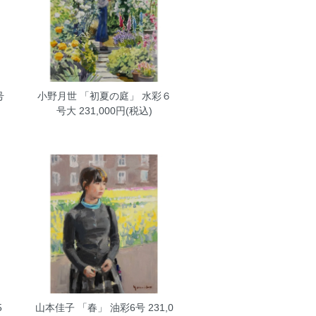
号
小野月世 「初夏の庭」 水彩６
号大
231,000円(税込)
5
山本佳子 「春」 油彩6号
231,0