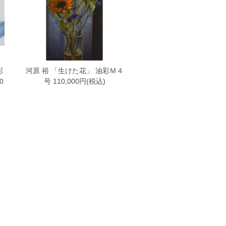
彩
河原 裕 「生けた花」 油彩Ｍ４
0
号
110,000円(税込)