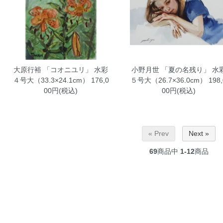
大原行裕 「コオニユリ」 水彩
小野月世 「夏の名残り」 水
４号大（33.3×24.1cm）
176,0
５号大（26.7×36.0cm）
198,
00円(税込)
00円(税込)
« Prev
Next »
69
商品中
1-12
商品