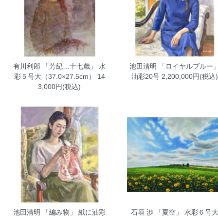
有川利郎 「芳紀…十七歳」 水
池田清明 「ロイヤルブルー
彩５号大（37.0×27.5cm）
14
油彩20号
2,200,000円(税込)
3,000円(税込)
池田清明 「編み物」 紙に油彩
石垣 渉 「夏空」 水彩６号