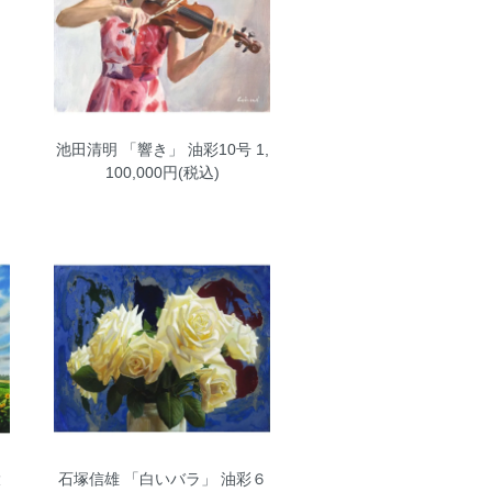
」
池田清明 「響き」 油彩10号
1,
100,000円(税込)
大
石塚信雄 「白いバラ」 油彩６