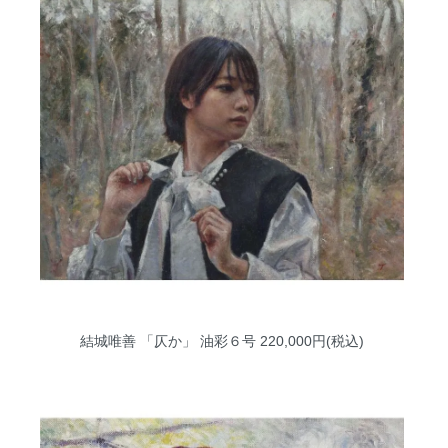
結城唯善 「仄か」 油彩６号
220,000円(税込)