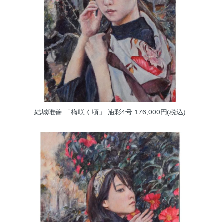
結城唯善 「梅咲く頃」 油彩4号
176,000円(税込)