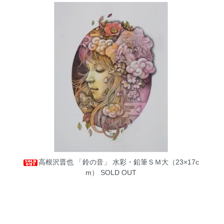
高根沢晋也 「鈴の音」 水彩・鉛筆ＳＭ大（23×17c
m）
SOLD OUT