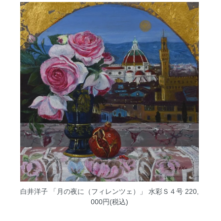
白井洋子 「月の夜に（フィレンツェ）」 水彩Ｓ４号
220,
000円(税込)