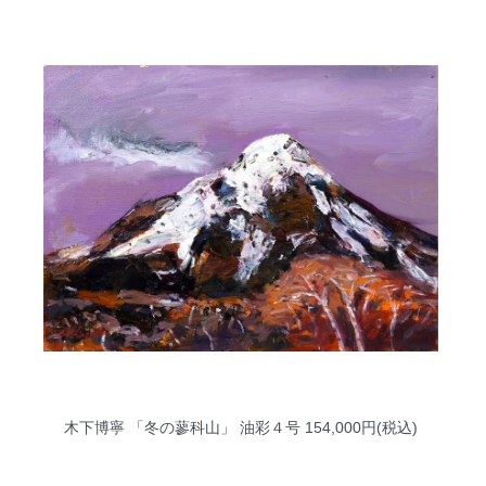
木下博寧 「冬の蓼科山」 油彩４号
154,000円(税込)