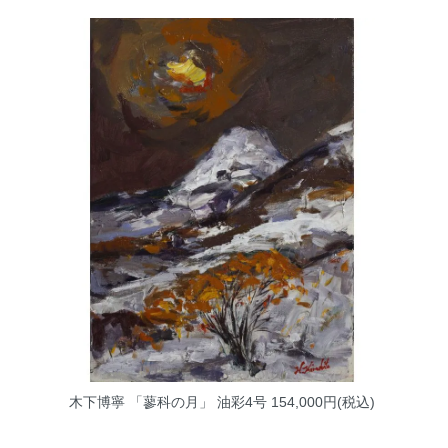
木下博寧 「蓼科の月」 油彩4号
154,000円(税込)