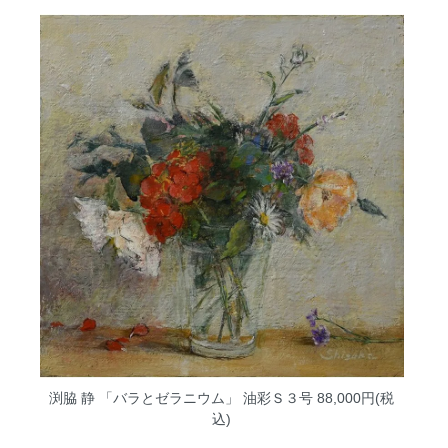
渕脇 静 「バラとゼラニウム」 油彩Ｓ３号
88,000円(税
込)