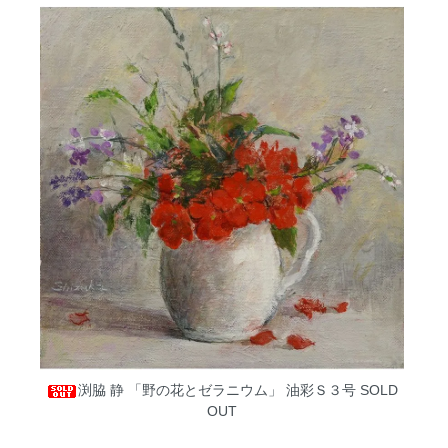
渕脇 静 「野の花とゼラニウム」 油彩Ｓ３号
SOLD
OUT