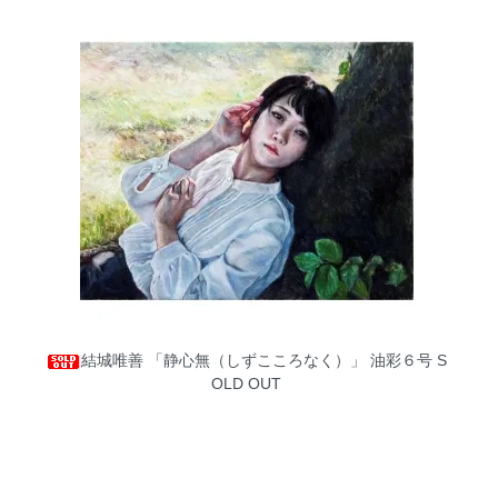
結城唯善 「静心無（しずこころなく）」 油彩６号
S
OLD OUT