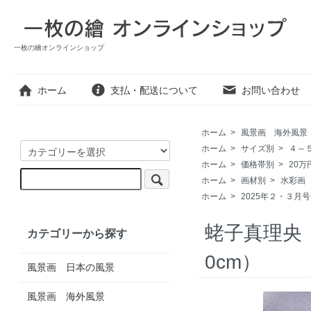
一枚の繪オンラインショップ
ホーム
支払・配送について
お問い合わせ
ホーム
>
風景画 海外風景
ホーム
>
サイズ別
>
４～
ホーム
>
価格帯別
>
20万
ホーム
>
画材別
>
水彩画
ホーム
>
2025年２・３月
蛯子真理央 
カテゴリーから探す
0cm）
風景画 日本の風景
風景画 海外風景