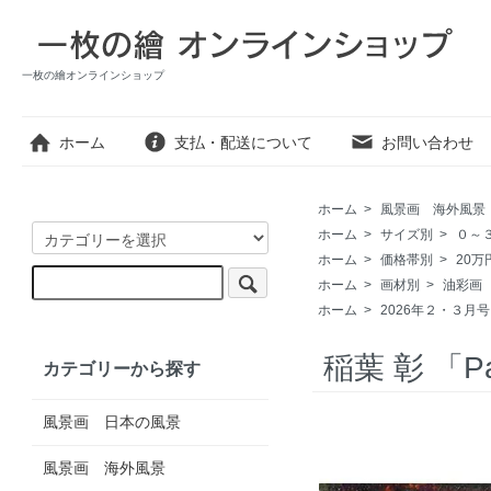
一枚の繪オンラインショップ
ホーム
支払・配送について
お問い合わせ
ホーム
>
風景画 海外風景
ホーム
>
サイズ別
>
０～
ホーム
>
価格帯別
>
20万
ホーム
>
画材別
>
油彩画
ホーム
>
2026年２・３月
稲葉 彰 「P
カテゴリーから探す
風景画 日本の風景
風景画 海外風景