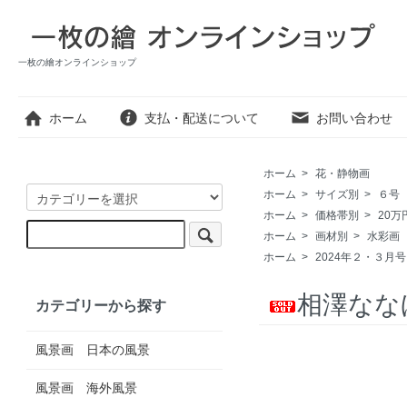
一枚の繪オンラインショップ
ホーム
支払・配送について
お問い合わせ
ホーム
>
花・静物画
ホーム
>
サイズ別
>
６号
ホーム
>
価格帯別
>
20万
ホーム
>
画材別
>
水彩画
ホーム
>
2024年２・３月
相澤なな
カテゴリーから探す
風景画 日本の風景
風景画 海外風景